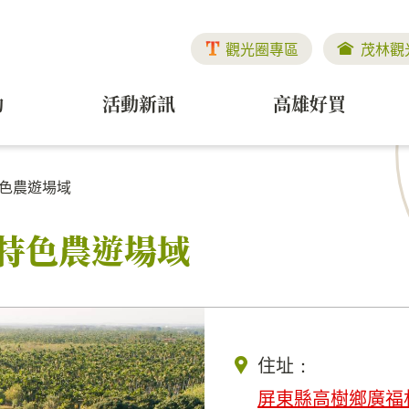
觀光圈專區
茂林觀
動
活動新訊
高雄好買
特色農遊場域
.特色農遊場域
住址：
屏東縣高樹鄉廣福村