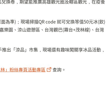
冰品兌換卷，期望能推廣高雄觀光圈及轄區觀光，在疫後
準)；現場掃描QR code 就可兌換等值50元冰(飲)
樂園、涼山遊憩區、台灣觀巴(霧台+茂林線)、台灣
手推出「涼品」市集，現場還有趣味闖關享冰品活動，
茂林」粉絲專頁活動專區
查詢。