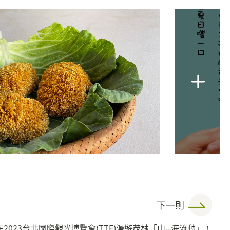
下一則
2023台北國際觀光博覽會(TTE)漫遊茂林「山─海流動」！