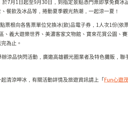
，於7月1日起至9月30日，到指定景點憑門票即享免費
食、餐飲及冰品等，捲動夏季觀光熱潮，一起涼一夏！
票根向各售票單位兌換冰(飲)品電子券，1人次1份(依票面為
區、義大遊樂世界、美濃客家文物館、寶來花賞公園、賽嘉
送完為止。
舉辦涼品快閃活動，廣邀高雄觀光圈業者及特色攤販，聯
一起清涼呷冰，有關活動詳情及旅遊資訊請上「
Fun心遊