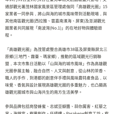
通部觀光署茂林國家風景區管理處偕同「高雄觀光圈」15
家業者一同參與，將山與海的城市風味帶到活動現場，與
其他南區觀光圈(西拉雅、雲嘉南濱海、屏東)及澎湖觀光
圈業者共同展現「南波灣(No.1)」的在地好物與體驗遊
程。
「高雄觀光圈」為茂管處整合高雄市38區及屏東縣屏北三
原鄉(三地門、霧臺、瑪家鄉)，推動的區域觀光行銷聯
盟，本次市集日活動以「山與海的城市風味」作為高雄觀
光圈參展主軸，融合自然、人文與創意，從山林的茶香、
職人的手作，到港都的創意伴手禮與風味農特產食品，以
味覺、香氣與設計展現高雄觀光圈的多重魅力，也凸顯高
雄觀光圈城市與山海共生的南方生活美學。
參與品牌包括崗發蜂蜜、志斌豆瓣醬、蒜你厲害、紅藜之
家、海錦富、樹果創作、伍棧樓、Pasakene創意工坊、宥