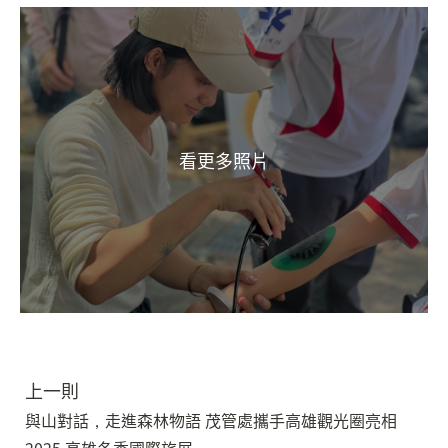
上一則
與山對話，走進森林物語 茂管處攜手高雄觀光圈亮相