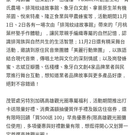
氏農場、排灣紋繣故事館、象牙白文創、拿普原生茶有機
茶園、悅來特產、隆正食業與甲農蜂蜜等，活動期間11月
1日、2日各有一場次由「排灣紋繣故事館」帶來的「月桃
葉杯墊手作體驗」，讓民眾親手編織專屬的自然記憶，認
識排灣族與自然共生的生活智慧；11月2日還有精采舞台
活動，邀請到原住民音樂團體「美麗行動樂團」，以族語
結合現代音樂，傳唱土地與文化的深刻情感；以及崗發蜂
蜜、志斌豆瓣醬、伍棧樓、象牙白文創4家品牌業者與民
眾進行舞台互動，想知道業者品牌故事與更多產品好康，
絕對不容錯過！
茂管處另特別加碼高雄觀光圈專屬福利，活動期間推出打
卡送限量好禮、消費滿額抽優質伴手禮及飯店住宿券，還
有限時回饋「買500送 100」早鳥優惠券(限高雄觀光圈攤
位使用)，多項優惠與好禮數量有限，想逛得開心又划算一
定首選高雄觀光圈！