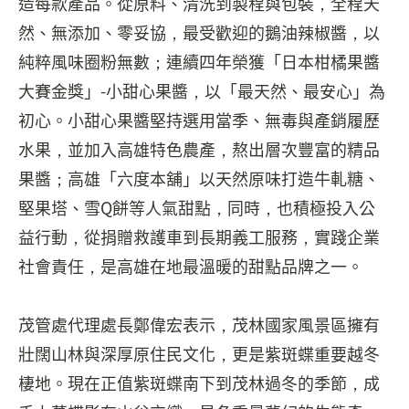
造每款產品。從原料、清洗到製程與包裝，全程天
然、無添加、零妥協，最受歡迎的鵝油辣椒醬，以
純粹風味圈粉無數；連續四年榮獲「日本柑橘果醬
大賽金獎」-小甜心果醬，以「最天然、最安心」為
初心。小甜心果醬堅持選用當季、無毒與產銷履歷
水果，並加入高雄特色農產，熬出層次豐富的精品
果醬；高雄「六度本舖」以天然原味打造牛軋糖、
堅果塔、雪Q餅等人氣甜點，同時，也積極投入公
益行動，從捐贈救護車到長期義工服務，實踐企業
社會責任，是高雄在地最溫暖的甜點品牌之一。
茂管處代理處長鄭偉宏表示，茂林國家風景區擁有
壯闊山林與深厚原住民文化，更是紫斑蝶重要越冬
棲地。現在正值紫斑蝶南下到茂林過冬的季節，成