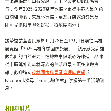
千上萬蝶影在山谷交織，是冬季最夢幻的生態奇
景，今年2025–2026雙年賞蝶季更攜手超人氣角色
白爛貓聯名，來茂林賞蝶、至友好店家消費集章，
即可兌換限量聯名好禮，療癒度滿分！
誠摯邀請全國民眾於11月28日至12月1日前往高雄
展覽館「2025高雄冬季國際旅展」，親身感受高雄
觀光圈的自然魅力、在地故事與暖心好味道，品味
從市區延伸到森林深處的生活風景。更多旅遊資
訊，歡迎造訪
茂林國家風景區管理處官網
或
Facebook搜尋「Fun心遊茂林」掌握第一手活動消
息。
相關照片