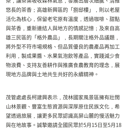
茶，讓茶葉吸收森林氣息，發展出層次細膩、清雅
悠長的茶香；高雄新興區的「捌邸樓」，則以老屋
活化為核心，保留老宅原有溫度，透過咖啡、甜點
與茶香，重新連結人與地方的情感記憶；及來自高
雄三民區的「格外農品」，長期關注格外品議題，
將外型不符市場規格、但品質優良的農產品再加工
利用，製成果醬、水果氣泡飲等產品，實踐減少食
物浪費、支持友善耕作與推廣食農教育的理念，展
現地方品牌與土地共生共好的永續精神。
茂管處處長柯建興表示，茂林國家風景區擁有壯闊
山林景觀、豐富生態資源與深厚原住民族文化，希
望透過旅展，讓更多民眾認識高屏山麓的慢活魅力
與在地故事。誠摯邀請全國民眾於5月15日至5月18