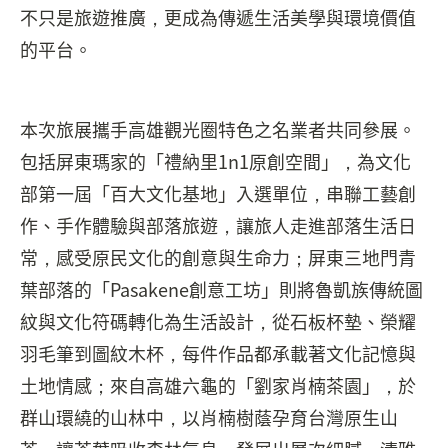
不只是旅遊推廣，更成為傳遞生活美學與環境價值
的平台。
本次旅展攜手高雄觀光圈特色之名業者共同參展。
包括屏東瑪家的「禮納里1n1原創空間」，為文化
部第一屆「百大文化基地」入選單位，串聯工藝創
作、手作體驗與部落旅遊，讓旅人走進部落生活日
常，感受原民文化的創意與生命力；屏東三地門青
葉部落的「Pasakene創意工坊」則將魯凱族傳統圖
紋與文化符碼轉化為生活設計，從石板杯墊、榮耀
羽毛筆到圖紋木杯，每件作品都承載著文化記憶與
土地情感；來自高雄六龜的「劉家肖楠茶園」，於
群山環繞的山林中，以肖楠樹蔭孕育台灣原生山