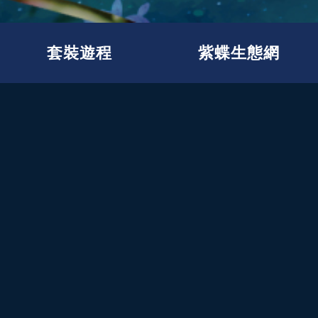
套裝遊程
紫蝶生態網