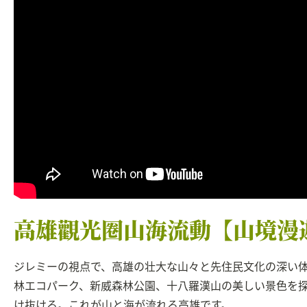
高雄觀光圈山海流動【山境漫
ジレミーの視点で、高雄の壮大な山々と先住民文化の深い
林エコパーク、新威森林公園、十八羅漢山の美しい景色を
け抜ける。これが山と海が流れる高雄です。