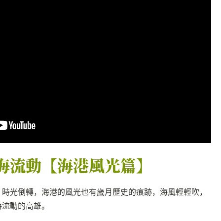
海流動【海港風光篇】
，時光倒轉，海港的風光也有歲月歷史的痕跡，海風輕輕吹，
海流動的高雄。