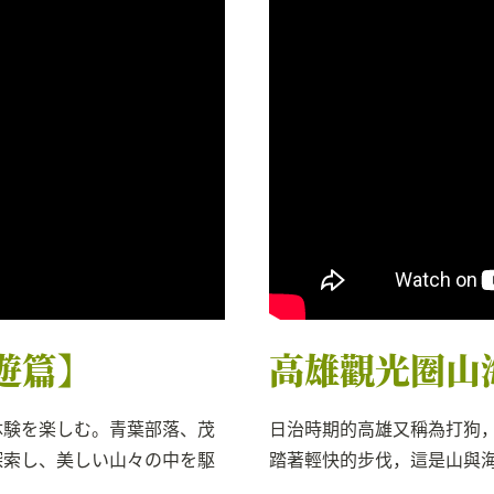
遊篇】
高雄觀光圈山
体験を楽しむ。青葉部落、茂
日治時期的高雄又稱為打狗
探索し、美しい山々の中を駆
踏著輕快的步伐，這是山與