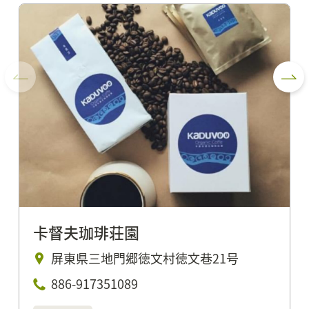
卡督夫珈琲荘園
屏東県三地門郷徳文村徳文巷21号
886-917351089