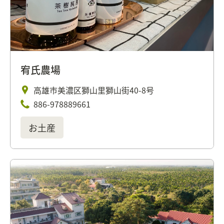
宥氏農場
高雄市美濃区獅山里獅山街40-8号
886-978889661
お土産