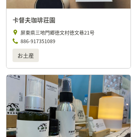
卡督夫珈琲荘園
屏東県三地門郷徳文村徳文巷21号
886-917351089
お土産