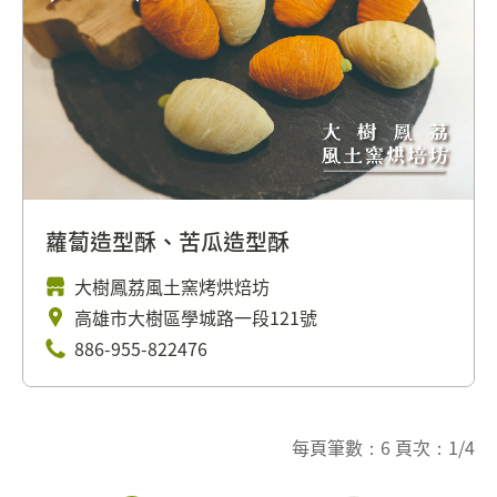
蘿蔔造型酥、苦瓜造型酥
大樹鳳荔風土窯烤烘焙坊
高雄市大樹區學城路一段121號
886-955-822476
每頁筆數：6 頁次：1/4