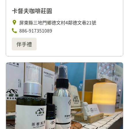
卡督夫咖啡莊園
屏東縣三地門鄉德文村4鄰德文巷21號
886-917351089
伴手禮