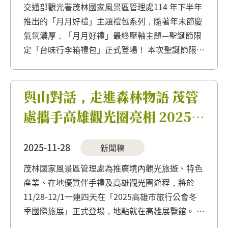
交通部觀光署茂林國家風景區管理處114 年下半年
推出的「月月好禮」主題禮包系列，隨著年末節慶
氣氛濃厚，「月月好禮」最終壓軸主題—聖誕節限
定「台味行李箱禮包」正式登場！ 本次聖誕節限定
伴手禮盒以「不拆糖果屋，改拆台味行李箱」為創
意亮點，翻玩傳統聖誕禮盒的既定印象，告別千篇
一律的進口糖果與...
與山對話，走進森林物語 茂管
處攜手高雄觀光圈亮相 2025
高雄冬季國際旅展
2025-11-28
新聞稿
茂林國家風景區管理處為推廣境內觀光旅遊、特色
產業、在地優質伴手禮及高雄觀光圈遊程，將於
11/28-12/1一連四天在「2025高雄市旅行公會冬
季國際旅展」正式登場，地點就在高雄展覽館。 茂
林國家風景區管理處今年攜手高雄觀光圈品牌，打