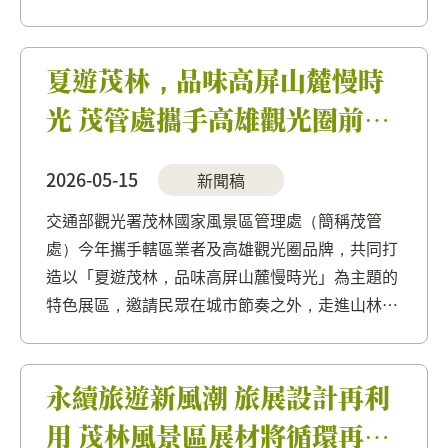
境」為主題的特色展區，展區以山林意象與紫斑蝶
元素為設計靈感，打造沉浸式場景，讓旅人彷彿從
城市漫步走入自然森林，親身感受...
夏遊茂林，品味高屏山麓慢時
光 茂管處攜手高雄觀光圈前進
2026高雄市旅行公會國際旅展
2026-05-15
新聞稿
2026高雄市旅行公會國際旅展
交通部觀光署茂林國家風景區管理處（簡稱茂管
於5月15日至5月18日在高雄展
處）今年攜手轄區業者及高雄觀光圈品牌，共同打
覽館盛大登場。
造以「夏遊茂林，品味高屏山麓慢時光」為主題的
特色展區，邀請民眾在城市節奏之外，走進山林、
部落與港灣交織而成的高雄旅行風景。 展區設計延
續環境友善與永續理念，以高屏山麓自然意象為設
計主軸，融合紫斑蝶元素，採...
永續旅遊新風潮 旅展設計再利
用 茂林風景區展材將循環再生