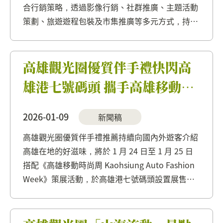
合行銷策略，透過影像行銷、社群推廣、主題活動
策劃、旅遊遊程包裝及市集推廣等多元方式，持續
向大眾傳遞高雄山海景觀、原民文化與城市生活交
織而成的豐富樣貌。為鼓勵全民以影像參與城市行
銷，茂管處特別舉辦《玩轉高雄》...
高雄觀光圈優質伴手禮快閃高
雄港七號碼頭 攜手高雄移動時
尚周展現港都好味
2026-01-09
新聞稿
高雄觀光圈優質伴手禮推薦持續向國內外遊客介紹
高雄在地的好滋味，將於 1 月 24 日至 1 月 25 日
搭配《高雄移動時尚周 Kaohsiung Auto Fashion
Week》策展活動，於高雄港七號碼頭設置展售專
區，現場展示與銷售精選高雄觀光圈伴手禮商品。
活動期間，民眾於高雄觀光圈展售專...