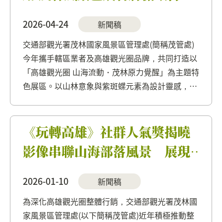
打造孩童友善空間 2026
2026-04-24
新聞稿
ATTA臺中國際旅展將於4月24
交通部觀光署茂林國家風景區管理處(簡稱茂管處)
日至4月27日於臺中國際會展
今年攜手轄區業者及高雄觀光圈品牌，共同打造以
中心盛 大登場。
「高雄觀光圈 山海流動・茂林原力覺醒」為主題特
色展區。以山林意象與紫斑蝶元素為設計靈感，構
築沉浸式場景，讓旅人彷彿從城市跨步走入森林物
語，親身感受自然的療癒力量與土地的真實溫度。
在展場設計上，採用可重複...
《玩轉高雄》社群人氣獎揭曉
影像串聯山海部落風景 展現
高雄觀光圈多元魅力
2026-01-10
新聞稿
為深化高雄觀光圈整體行銷，交通部觀光署茂林國
家風景區管理處(以下簡稱茂管處)近年積極推動整