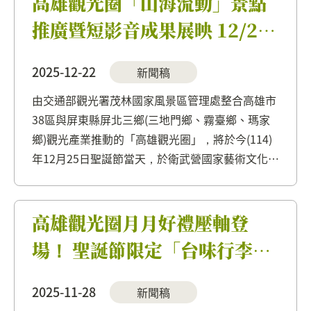
高雄觀光圈「山海流動」景點
推廣暨短影音成果展映 12/25
衛武營聖誕日限定登場
2025-12-22
新聞稿
由交通部觀光署茂林國家風景區管理處整合高雄市
38區與屏東縣屏北三鄉(三地門鄉、霧臺鄉、瑪家
鄉)觀光產業推動的「高雄觀光圈」，將於今(114)
年12月25日聖誕節當天，於衛武營國家藝術文化中
心主辦的「衛武營黃昏市集－花露露的聖誕樂園」
設置「景點推廣專區」，帶來山海景點介紹、手作
體驗與特色展售，以在...
高雄觀光圈月月好禮壓軸登
場！ 聖誕節限定「台味行李箱
禮包」將道地高雄味打包帶回
2025-11-28
新聞稿
家