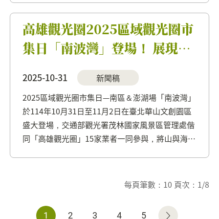
造以 「與山對話，走進森林物語」 為主題的特色
展區，以...
高雄觀光圈2025區域觀光圈市
集日「南波灣」登場！ 展現山
與海的城市風味
2025-10-31
新聞稿
2025區域觀光圈市集日—南區＆澎湖場「南波灣」
於114年10月31日至11月2日在臺北華山文創園區
盛大登場，交通部觀光署茂林國家風景區管理處偕
同「高雄觀光圈」15家業者一同參與，將山與海的
城市風味帶到活動現場，與其他南區觀光圈(西拉
雅、雲嘉南濱海、屏東)及澎湖觀光圈業者共同展
現「南波灣(N...
每頁筆數：10 頁次：1/8
1
2
3
4
5