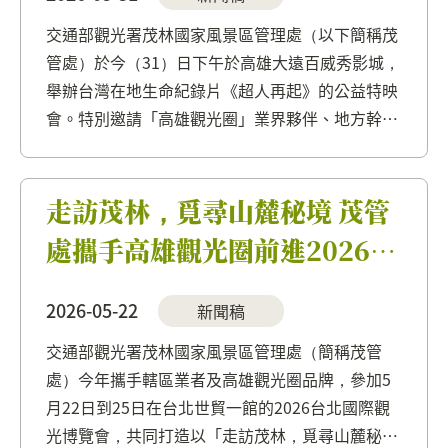
交通部觀光署茂林國家風景區管理處（以下簡稱茂
管處）於今（31）日下午於高雄大遠百威秀影城，
舉辦台灣在地生命紀錄片《超人再起》的公益特映
會。特別邀請「高雄觀光圈」業界夥伴、地方幹部
及觀光產業代表齊聚一堂。世界3D大獎導演曲全
立、口足畫家楊恩典老師、以及中華民國身心障礙
者藝文推廣協會趙文豪理事長亦親...
走訪茂林，覓尋山麓秘境 茂管
處攜手高雄觀光圈前進2026台
北國際觀光博覽會
2026-05-22
新聞稿
交通部觀光署茂林國家風景區管理處（簡稱茂管
處）今年攜手轄區業者及高雄觀光圈品牌，參加5
月22日到25日在台北世貿一館的2026台北國際觀
光博覽會，共同打造以「走訪茂林，覓尋山麓秘