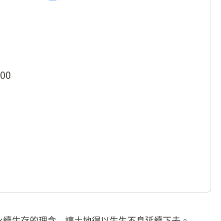
00
永續生存的理念，讓土地得以生生不息延續下去。