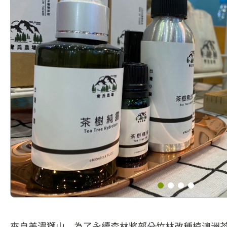
來自美濃獅山，為了永續森林將部分竹林改種植澳洲