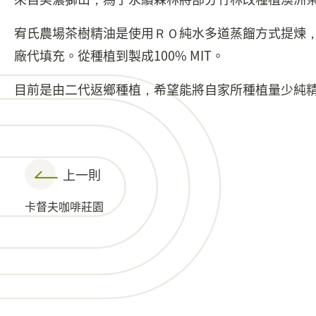
宥氏農場茶樹精油是使用ＲＯ純水多道蒸餾方式提煉，
廠代填充。從種植到製成100% MIT。
目前是由二代返鄉種植，希望能將自家所種植量少純
上一則
卡督夫咖啡莊園