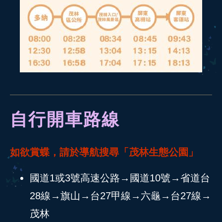
自行開車路線
如欲賞蝶，請於導航搜尋「茂林生態公園」
國道1或3號高速公路→國道10號→省道台
28線→旗山→台27甲線→六龜→台27線→
茂林