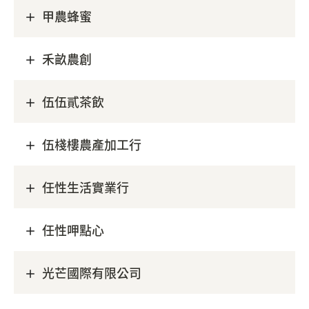
甲農蜂蜜
禾畝農創
伍伍貳茶飲
伍棧樓農產加工行
任性生活實業行
任性呷點心
光芒國際有限公司