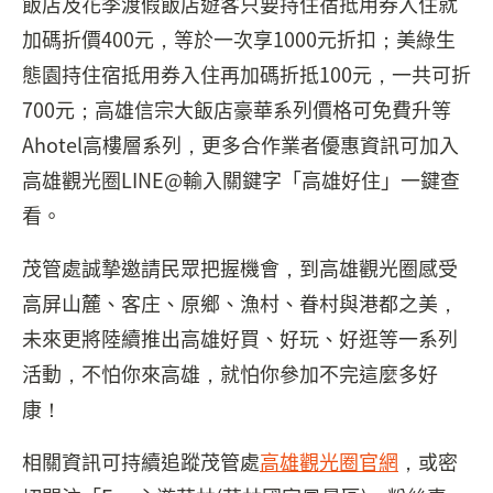
飯店及花季渡假飯店遊客只要持住宿抵用券入住就
加碼折價400元，等於一次享1000元折扣；美綠生
態園持住宿抵用券入住再加碼折抵100元，一共可折
700元；高雄信宗大飯店豪華系列價格可免費升等
Ahotel高樓層系列，更多合作業者優惠資訊可加入
高雄觀光圈LINE@輸入關鍵字「高雄好住」一鍵查
看。
茂管處誠摯邀請民眾把握機會，到高雄觀光圈感受
高屏山麓、客庄、原鄉、漁村、眷村與港都之美，
未來更將陸續推出高雄好買、好玩、好逛等一系列
活動，不怕你來高雄，就怕你參加不完這麼多好
康！
相關資訊可持續追蹤茂管處
高雄觀光圈官網
，或密