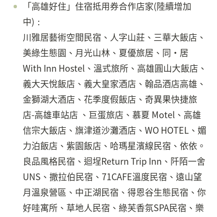
「高雄好住」住宿抵用券合作店家(陸續增加
中)：
川雅居藝術空間民宿、人字山莊、三華大飯店、
美綠生態園、月光山林、夏優旅居、同·居
With Inn Hostel、溫式旅所、高雄圓山大飯店、
義大天悅飯店、義大皇家酒店、翰品酒店高雄、
金獅湖大酒店、花季度假飯店、奇異果快捷旅
店-高雄車站店 、巨蛋旅店、慕夏 Motel、高雄
信宗大飯店、旗津道沙灘酒店、WO HOTEL、媚
力泊飯店、紫園飯店、哈瑪星濱線民宿、依依。
良品風格民宿、迴埕Return Trip Inn、阡陌一舍
UNS、撒拉伯民宿、71CAFE溫度民宿、遠山望
月溫泉營區、中正湖民宿、得恩谷生態民宿、你
好哇寓所、草地人民宿、綠芙香氛SPA民宿、樂