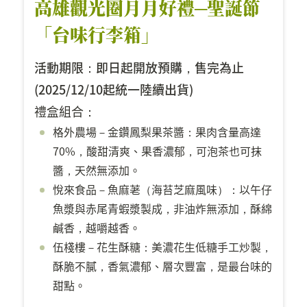
高雄觀光圈月月好禮─聖誕節
「台味行李箱」
活動期限：即日起開放預購，
售完為止
(2025/12/10起統一陸續出貨)
禮盒組合：
格外農場－金鑽鳳梨果茶醬：果肉含量高達
70%，酸甜清爽、果香濃郁，可泡茶也可抹
醬，天然無添加。
悅來食品－魚麻荖（海苔芝麻風味）：以午仔
魚漿與赤尾青蝦漿製成，非油炸無添加，酥綿
鹹香，越嚼越香。
伍棧樓－花生酥糖：美濃花生低糖手工炒製，
酥脆不膩，香氣濃郁、層次豐富，是最台味的
甜點。